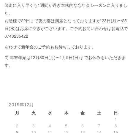
師走に入り早くも1週間が過ぎ本格的な忘年会シーズンに入りまし
た。
お陰様で22日まで夜の部は満席となっておりますが 23日(月)〜25
日(水)はお席に空きがございます。ご予約お問い合わせはお電話で
0748235422
あわせて新年会のご予約もお待ちしております。
尚 年末年始は12月30日(月)〜1月5日(日)までお休みをいただきま
す。
2019年12月
月
火
水
木
金
土
日
1
2
3
4
5
6
7
8
9
10
11
12
13
14
15