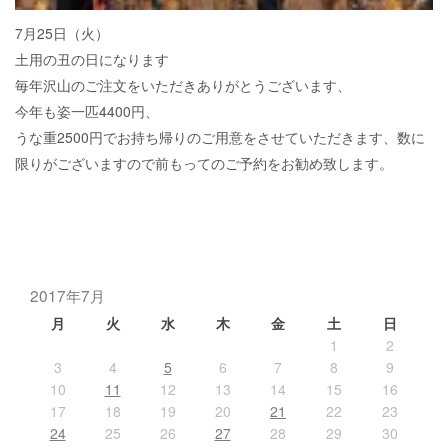
7月25日（火）
土用の丑の日になります
毎年沢山のご注文をいただきありがとうございます、
今年も姿一匹4400円、
うな重2500円でお持ち帰りのご用意をさせていただきます、数に
限りがございますので前もってのご予約をお勧め致します。
2017年7月
月
火
水
木
金
土
日
1
2
3
4
5
6
7
8
9
10
11
12
13
14
15
16
17
18
19
20
21
22
23
24
25
26
27
28
29
30