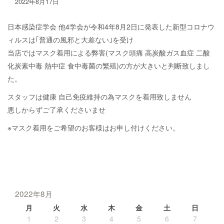
2022年8月17日
日本感染症学会 他4学会が令和4年8月2日に発表した新型コロナウ
ィルスは｢普通の風邪と大差ない｣を受け
当店ではマスク着用による弊害(マスク頭痛 高炭酸ガス血症 二酸
化炭素中毒 熱中症 食中毒菌の繁殖)の方が大きいと判断致しまし
た。
スタッフは健康 自己免疫維持の為マスクを着用致しません
悪しからずご了承くださいませ
※マスク着用をご希望のお客様はお申し付けください。
2022年8月
月
火
水
木
金
土
日
1
2
3
4
5
6
7